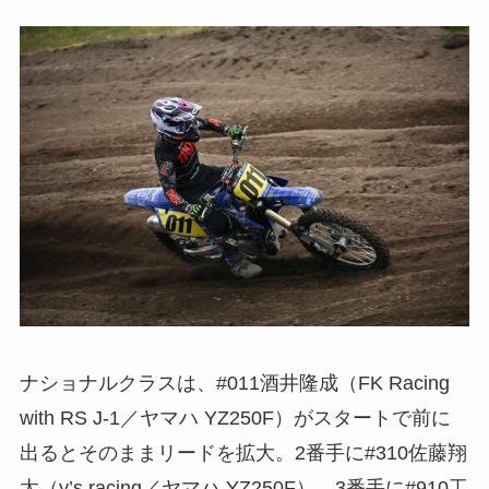
ナショナルクラスは、#011酒井隆成（FK Racing
with RS J-1／ヤマハ YZ250F）がスタートで前に
出るとそのままリードを拡大。2番手に#310佐藤翔
太（y’s racing／ヤマハ YZ250F）、3番手に#910工