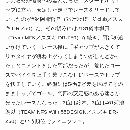
プの攻略が優勝への鍵となった。スタートからト
ップに立ち、安定した走りでレースをリードして
いったのが#94阿部哲昇（ﾏｳﾝﾃﾝﾗｲﾀﾞｰｽﾞclub／スズ
キ DR-Z50）だ。その後ろには#131鈴木颯真
（Team MFK／スズキ DR-Z50）が続き、阿部を追
いかけていく。レース後に「ギャップが大きくて
リヤタイヤが跳ね上がってしまうのがしんどかっ
た」とコメントをした阿部だったが、荒れたコー
スでバイクを上手く乗りこなし好ペースでトップ
を快走していく。終盤には5秒ほど差を広げてその
ままトップでゴール。阿部の安定感のある速さが
光ったレースとなった。2位は鈴木、3位は#61菊池
朗以（TEAM NFS With 55DESIGN／スズキ DR-
Z50）という順位でフィニッシュ。