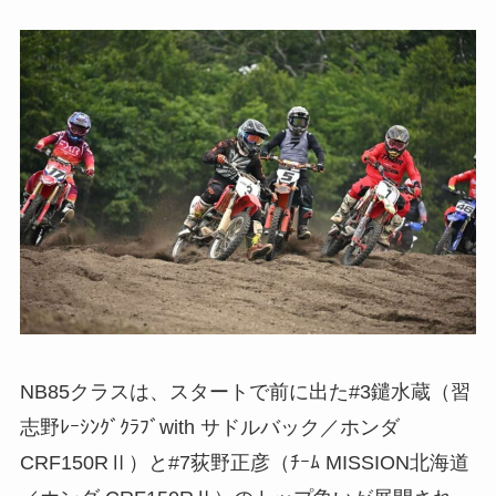
NB85クラスは、スタートで前に出た#3鑓水蔵（習
志野ﾚｰｼﾝｸﾞｸﾗﾌﾞwith サドルバック／ホンダ
CRF150RⅡ）と#7荻野正彦（ﾁｰﾑ MISSION北海道