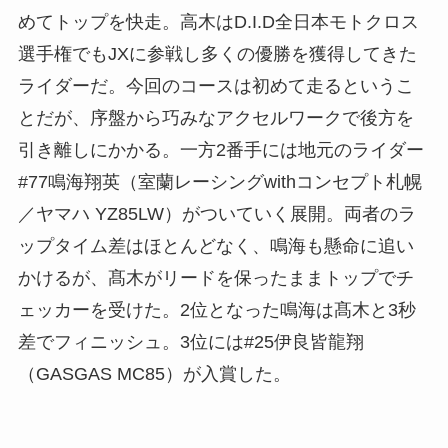
めてトップを快走。高木はD.I.D全日本モトクロス
選手権でもJXに参戦し多くの優勝を獲得してきた
ライダーだ。今回のコースは初めて走るというこ
とだが、序盤から巧みなアクセルワークで後方を
引き離しにかかる。一方2番手には地元のライダー
#77鳴海翔英（室蘭レーシングwithコンセプト札幌
／ヤマハ YZ85LW）がついていく展開。両者のラ
ップタイム差はほとんどなく、鳴海も懸命に追い
かけるが、髙木がリードを保ったままトップでチ
ェッカーを受けた。2位となった鳴海は髙木と3秒
差でフィニッシュ。3位には#25伊良皆龍翔
（GASGAS MC85）が入賞した。