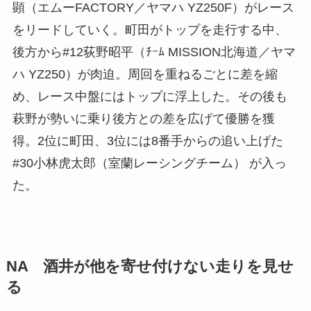
顕（エムーFACTORY／ヤマハ YZ250F）がレース
をリードしていく。町田がトップを走行する中、
後方から#12荻野昭平（ﾁｰﾑ MISSION北海道／ヤマ
ハ YZ250）が肉迫。周回を重ねるごとに差を縮
め、レース中盤にはトップに浮上した。その後も
萩野が勢いに乗り後方との差を広げて優勝を獲
得。2位に町田、3位には8番手からの追い上げた
#30小林虎太郎（室蘭レーシングチーム） が入っ
た。
NA 酒井が他を寄せ付けない走りを見せ
る