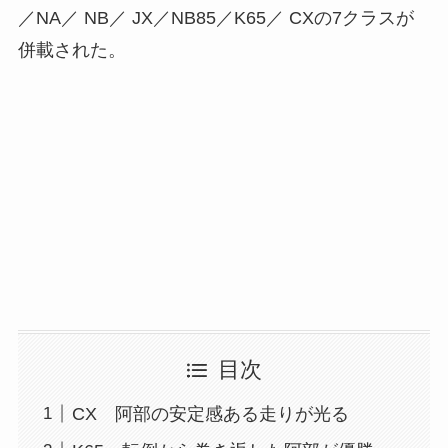
／NA／ NB／ JX／NB85／K65／ CXの7クラスが
併載された。
目次
CX 阿部の安定感ある走りが光る