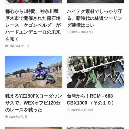
都心から1時間、神奈川県
ハイテク素材でしっかり守
厚木市で開催された採石場
る、新時代の林道ツーリン
レース「ケゴンベルグ」が
グ装備はコレ
ハードエンデューロの未来
2024年10月17日
を拓く
2022年4月13日
戦えるYZ250FXローダウン
台湾から！RCM－688
サスで、WEXオフビ120分
CBX1000 （その１０）
のレースを戦った
2024年11月20日
2025年2月7日