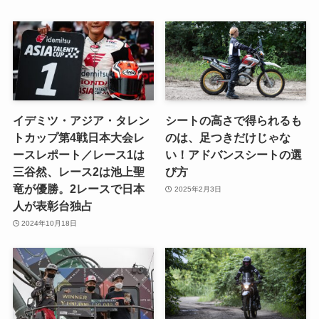
イデミツ・アジア・タレン
シートの高さで得られるも
トカップ第4戦日本大会レ
のは、足つきだけじゃな
ースレポート／レース1は
い！アドバンスシートの選
三谷然、レース2は池上聖
び方
竜が優勝。2レースで日本
2025年2月3日
人が表彰台独占
2024年10月18日