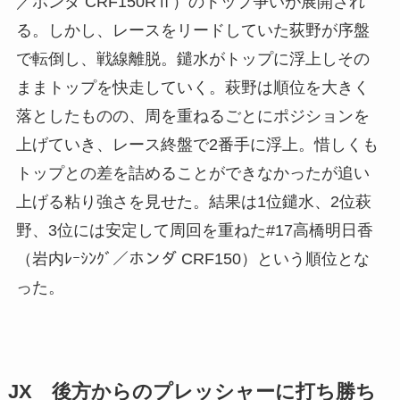
／ホンダ CRF150RⅡ）のトップ争いが展開され
る。しかし、レースをリードしていた荻野が序盤
で転倒し、戦線離脱。鑓水がトップに浮上しその
ままトップを快走していく。萩野は順位を大きく
落としたものの、周を重ねるごとにポジションを
上げていき、レース終盤で2番手に浮上。惜しくも
トップとの差を詰めることができなかったが追い
上げる粘り強さを見せた。結果は1位鑓水、2位萩
野、3位には安定して周回を重ねた#17高橋明日香
（岩内ﾚｰｼﾝｸﾞ／ホンダ CRF150）という順位とな
った。
JX 後方からのプレッシャーに打ち勝ち