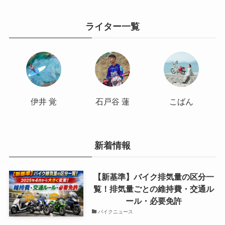
ライター一覧
伊井 覚
石戸谷 蓮
こばん
新着情報
【新基準】バイク排気量の区分一
覧！排気量ごとの維持費・交通ル
ール・必要免許
バイクニュース