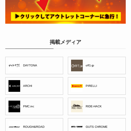
掲載メディア
DAYTONA
off1-jp
ARCHI
PIRELLI
PMC.inc
RIDE-HACK
ROUGH&ROAD
GUTS CHROME