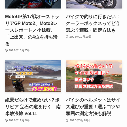
MotoGP第17戦オーストラ
バイクで釣りに行きたい！
リアGP Moto2、Moto3レ
クーラーボックスってどう
ースレポート／小椋藍、
選ぶ？積載・固定方法も
「上出来」の4位を持ち帰
2024年10月10日
る
2024年10月25日
絶景だらけで進めない？ボ
バイクのヘルメットはサイ
リビア 宝石の道を行く 南
ズ選びが重要！選ぶコツや
米放浪旅 Vol.11
頭囲の測定方法も解説
2024年11月26日
2025年3月18日