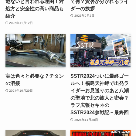
危ないと言われる理由！対
て何？賛否が分かれるライ
処方と安全性の高い商品も
ダーの挨拶
紹介
2025年9月2日
2025年11月12日
実は色々と必要な？チタン
SSTR2024ついに最終ゴー
の溶接
ルへ！福島天神岬で出発ラ
イダーお見送りのあと八潮
2024年10月29日
の聖地で北の旅人と密会？
ラフ広報セキネの
SSTR2024参戦記－最終回
2024年11月28日