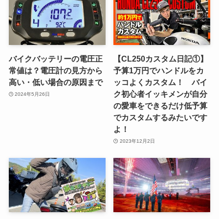
バイクバッテリーの電圧正
【CL250カスタム日記①】
常値は？電圧計の見方から
予算1万円でハンドルをカ
高い・低い場合の原因まで
ッコよくカスタム！ バイ
ク初心者イッキメンが自分
2024年5月26日
の愛車をできるだけ低予算
でカスタムするみたいです
よ！
2023年12月2日