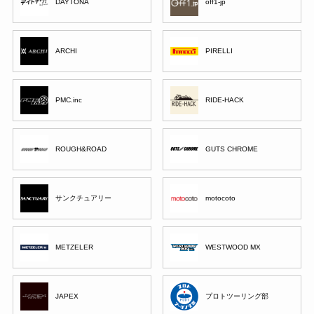
DAYTONA
off1-jp
ARCHI
PIRELLI
PMC.inc
RIDE-HACK
ROUGH&ROAD
GUTS CHROME
サンクチュアリー
motocoto
METZELER
WESTWOOD MX
JAPEX
プロトツーリング部