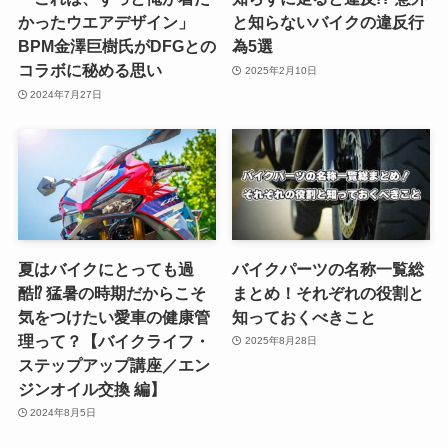
かったウエアデザイン」
と知らないバイクの違反行
BPM金澤巨樹氏がDFGとの
為5選
コラボに秘める思い
2025年2月10日
2024年7月27日
夏はバイクにとっても過
バイクパーツの名称一覧総
酷⁉︎ 猛暑の時期だからこそ
まとめ！それぞれの役割と
気をつけたい愛車の健康管
知っておくべきこと
理って？【バイクライフ・
2025年8月28日
ステップアップ講座／エン
ジンオイル交換 編】
2024年8月5日