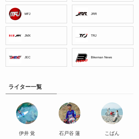
MFJ
JRR
JMX
TRJ
JEC
Bikeman News
ライター一覧
伊井 覚
石戸谷 蓮
こばん