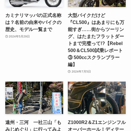
カミナリマッパの正式名称
大型バイクだけど
は？名前の由来やバイクの
『CL500』はあまりにも万
歴史、モデル一覧まで
能すぎ……街からツーリン
グ、はたまたフラットダー
2024年5月29日
トまで完璧って!?【Rebel
500＆CL500試乗レポート
③ 500ccスクランブラー
編】
2024年7月5日
遠州・三河 一社三山「も
Z1000R2＆Z1エンジンフル
みじめぐり」に行ってみよ
オーバーホール！ディテー