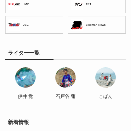
JMX
TRJ
JEC
Bikeman News
ライター一覧
伊井 覚
石戸谷 蓮
こばん
新着情報