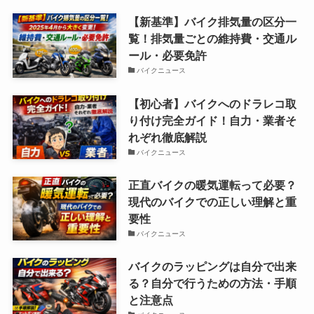
【新基準】バイク排気量の区分一
覧！排気量ごとの維持費・交通ル
ール・必要免許
バイクニュース
【初心者】バイクへのドラレコ取
り付け完全ガイド！自力・業者そ
れぞれ徹底解説
バイクニュース
正直バイクの暖気運転って必要？
現代のバイクでの正しい理解と重
要性
バイクニュース
バイクのラッピングは自分で出来
る？自分で行うための方法・手順
と注意点