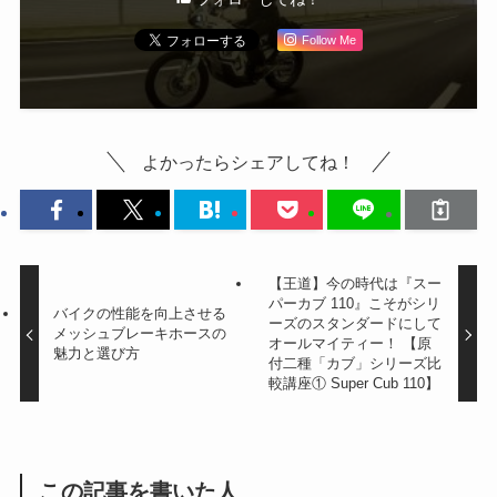
Follow Me
よかったらシェアしてね！
【王道】今の時代は『スー
パーカブ 110』こそがシリ
バイクの性能を向上させる
ーズのスタンダードにして
メッシュブレーキホースの
オールマイティー！ 【原
魅力と選び方
付二種「カブ」シリーズ比
較講座① Super Cub 110】
この記事を書いた人