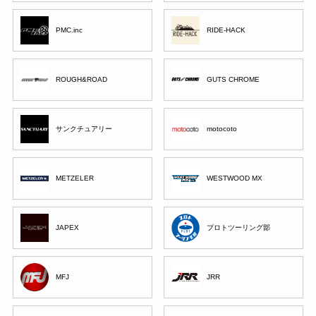
PMC.inc
RIDE-HACK
ROUGH&ROAD
GUTS CHROME
サンクチュアリー
motocoto
METZELER
WESTWOOD MX
JAPEX
プロトツーリング部
MFJ
JRR