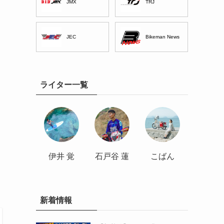
JMX
TRJ
JEC
Bikeman News
ライター一覧
伊井 覚
石戸谷 蓮
こばん
新着情報