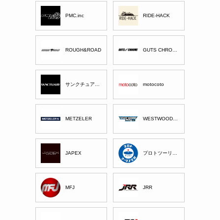
PMC.inc
RIDE-HACK
ROUGH&ROAD
GUTS CHROME
サンクチュアリー
motocoto
METZELER
WESTWOOD MX
JAPEX
プロトツーリング部
MFJ
JRR