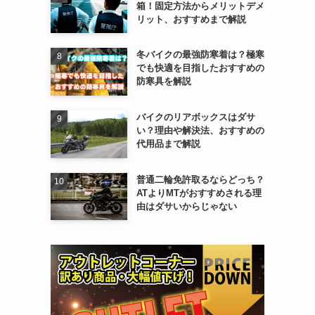
箱！固定方法からメリットデメ
リット、おすすめまで解説
冬バイクの最強防寒着は？極寒
でも快適を目指したおすすめの
防寒具を解説
バイクのリアボックスはダサ
い？理由や解決法、おすすめの
代用品まで解説
普通二輪免許取るならどっち？
ATよりMTがおすすめされる理
由はダサいからじゃない