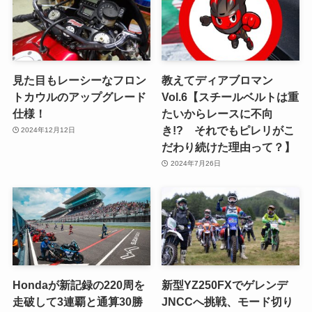
見た目もレーシーなフロン
教えてディアブロマン
トカウルのアップグレード
Vol.6【スチールベルトは重
仕様！
たいからレースに不向
き!? それでもピレリがこ
2024年12月12日
だわり続けた理由って？】
2024年7月26日
Hondaが新記録の220周を
新型YZ250FXでゲレンデ
走破して3連覇と通算30勝
JNCCへ挑戦、モード切り