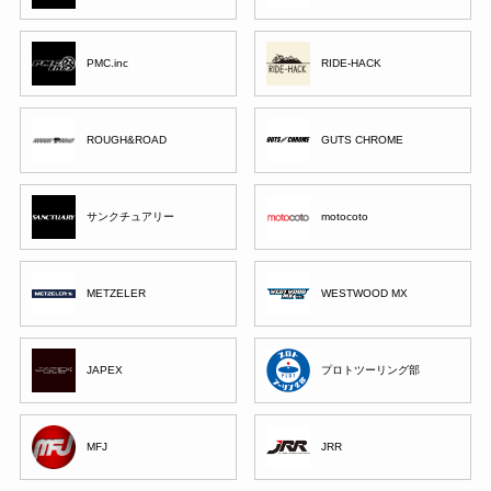
PMC.inc
RIDE-HACK
ROUGH&ROAD
GUTS CHROME
サンクチュアリー
motocoto
METZELER
WESTWOOD MX
JAPEX
プロトツーリング部
MFJ
JRR