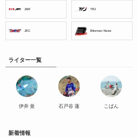
JMX
TRJ
JEC
Bikeman News
ライター一覧
伊井 覚
石戸谷 蓮
こばん
新着情報