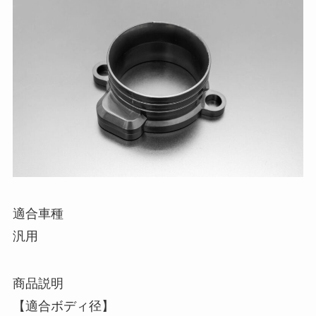
適合車種
汎用
商品説明
【適合ボディ径】