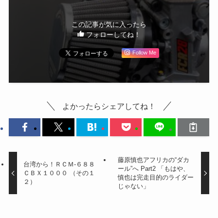
この記事が気に入ったら
フォローしてね！
Follow Me
よかったらシェアしてね！
藤原慎也アフリカの“ダカ
台湾から！ＲＣＭ-６８８
ール”へ Part2 「もはや、
ＣＢＸ１０００ （その１
慎也は完走目的のライダー
２）
じゃない」