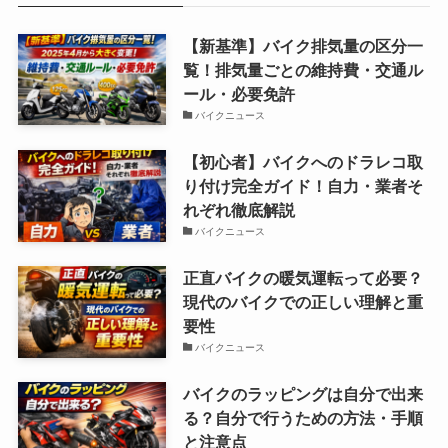
【新基準】バイク排気量の区分一
覧！排気量ごとの維持費・交通ル
ール・必要免許
バイクニュース
【初心者】バイクへのドラレコ取
り付け完全ガイド！自力・業者そ
れぞれ徹底解説
バイクニュース
正直バイクの暖気運転って必要？
現代のバイクでの正しい理解と重
要性
バイクニュース
バイクのラッピングは自分で出来
る？自分で行うための方法・手順
と注意点