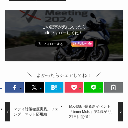
この記事が気に入ったら
フォローしてね！
Follow Me
よかったらシェアしてね！
MX408が贈る新イベント
マディ対策徹底実践。フェ
「5min Moto」第1戦が7月
ンダーマット応用編
21日に開催！