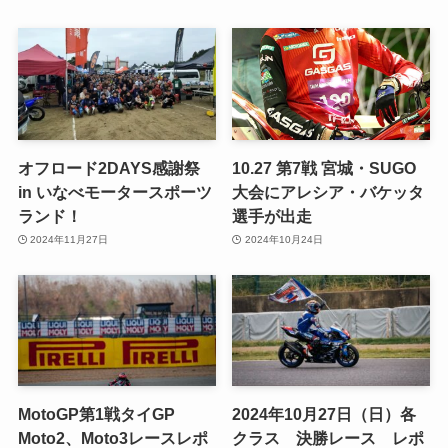
オフロード2DAYS感謝祭
10.27 第7戦 宮城・SUGO
in いなべモータースポーツ
大会にアレシア・バケッタ
ランド！
選手が出走
2024年11月27日
2024年10月24日
MotoGP第1戦タイGP
2024年10月27日（日）各
Moto2、Moto3レースレポ
クラス 決勝レース レポ