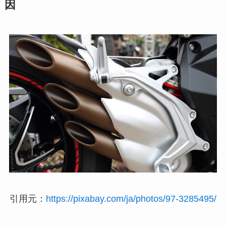
因
引用元：
https://pixabay.com/ja/photos/97-3285495/