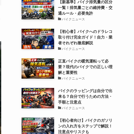
【新基準】バイク排気量の区分
一覧！排気量ごとの維持費・交
通ルール・必要免許
松
バイクニュース
【初心者】バイクへのドラレコ
取り付け完全ガイド！自力・業
者それぞれ徹底解説
バイクニュース
正直バイクの暖気運転って必
要？現代のバイクでの正しい理
解と重要性
バイクニュース
バイクのラッピングは自分で出
来る？自分で行うための方法・
手順と注意点
バイクニュース
【初心者向け】バイクのガソリ
ンの入れ方をステップで解説！
注意点やリスクも