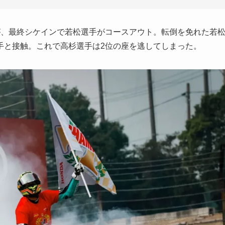
、最終シケインで若松選手がコースアウト。転倒を免れた若
手と接触。これで高杉選手は2位の座を逃してしまった。