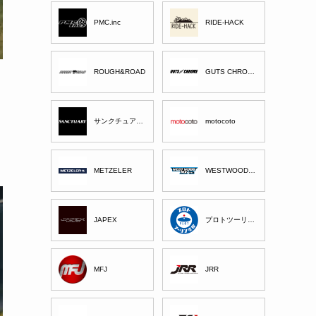
PMC.inc
RIDE-HACK
ROUGH&ROAD
GUTS CHROME
サンクチュアリー
motocoto
METZELER
WESTWOOD MX
JAPEX
プロトツーリング部
MFJ
JRR