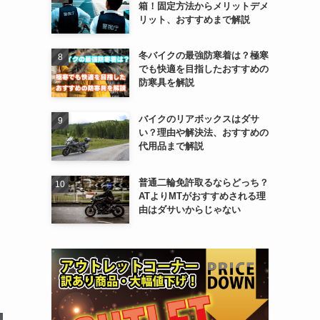
箱！固定方法からメリットデメ
リット、おすすめまで解説
冬バイクの最強防寒着は？極寒
でも快適を目指したおすすめの
防寒具を解説
バイクのリアボックスはダサ
い？理由や解決法、おすすめの
代用品まで解説
普通二輪免許取るならどっち？
ATよりMTがおすすめされる理
由はダサいからじゃない