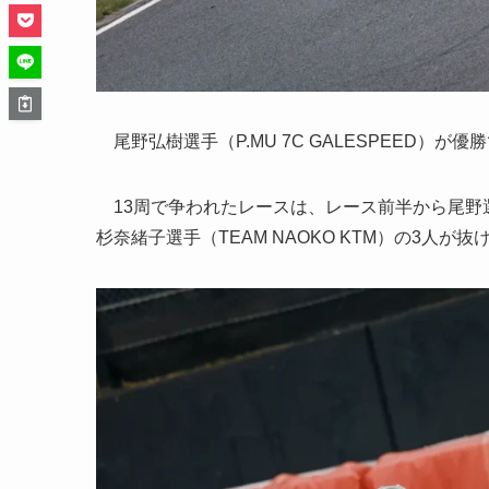
尾野弘樹選手（P.MU 7C GALESPEED）が
13周で争われたレースは、レース前半から尾野選手、若松怜
杉奈緒子選手（TEAM NAOKO KTM）の3人