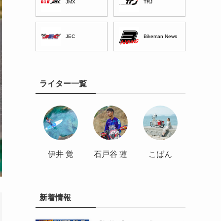
JMX
TRJ
JEC
Bikeman News
ライター一覧
伊井 覚
石戸谷 蓮
こばん
新着情報