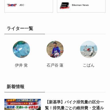
JEC
Bikeman News
ライター一覧
伊井 覚
石戸谷 蓮
こばん
新着情報
【新基準】バイク排気量の区分一
覧！排気量ごとの維持費・交通ル