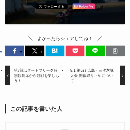
Follow Me
よかったらシェアしてね！
第7戦はダートフリーク特
9.1 第5戦 広島・三次灰塚
別観覧席から観戦を楽しも
大会 開催取り止めについ
う！
て
この記事を書いた人