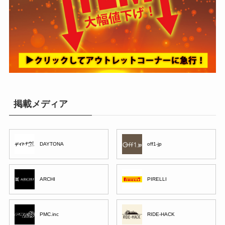
掲載メディア
DAYTONA
off1-jp
ARCHI
PIRELLI
PMC.inc
RIDE-HACK