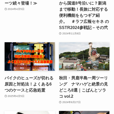
ーツ続々登場！≫
から国道8号沿いに？新潟
まで移動！長旅に対応する
2024年4月5日
便利機能をもつギア紹
介。 ＃ラフ広報セキネ の
SSTR2024参戦記－その弐
2024年11月8日
バイクのヒューズが切れる
秋田・男鹿半島一周ツーリ
原因と対処法！よくある6
ング ナマハゲと絶景の見
つのケースと応急処置
どころ8選｜こばんとソラ
コ vol.2
2025年4月5日
2024年9月27日