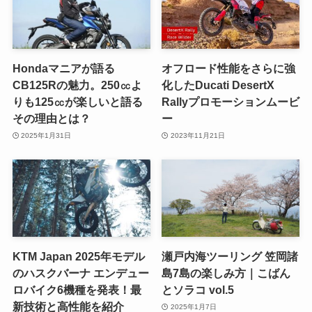
Hondaマニアが語る
オフロード性能をさらに強
CB125Rの魅力。250㏄よ
化したDucati DesertX
りも125㏄が楽しいと語る
Rallyプロモーションムービ
その理由とは？
ー
2025年1月31日
2023年11月21日
KTM Japan 2025年モデル
瀬戸内海ツーリング 笠岡諸
のハスクバーナ エンデュー
島7島の楽しみ方｜こばん
ロバイク6機種を発表！最
とソラコ vol.5
新技術と高性能を紹介
2025年1月7日