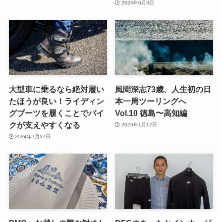
2024年6月3日
大型車に乗るなら絶対履い
風間深志73歳、人生初の日
たほうが良い！ライディン
本一周ツーリングへ
グブーツを履くことでバイ
Vol.10 徳島〜高知編
クが支えやすくなる
2025年1月17日
2024年7月27日