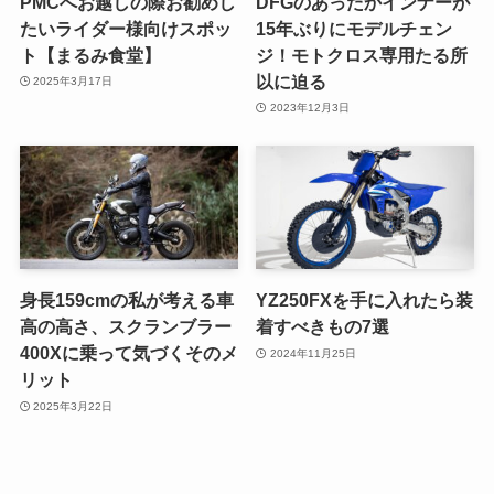
PMCへお越しの際お勧めし
DFGのあったかインナーが
たいライダー様向けスポッ
15年ぶりにモデルチェン
ト【まるみ食堂】
ジ！モトクロス専用たる所
以に迫る
2025年3月17日
2023年12月3日
身長159cmの私が考える車
YZ250FXを手に入れたら装
高の高さ、スクランブラー
着すべきもの7選
400Xに乗って気づくそのメ
2024年11月25日
リット
2025年3月22日