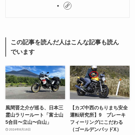
この記事を読んだ人はこんな記事も読ん
でいます
風間晋之介が巡る、日本三
【カズ中西のもりまち安全
霊山ラリールート「富士山
運転研究所】9 ブレーキ
5合目〜立山〜白山」
フィーリングにこだわる
（ゴールデンパッドΧ）
2024年8月16日