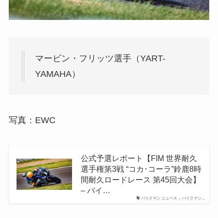
マービン・フリッツ選手（YART-
YAMAHA）
写真：EWC
公式予選レポート【FIM 世界耐久
選手権第3戦 “コカ･コーラ”鈴鹿8時
間耐久ロードレース 第45回大会】
– バイ…
バイクマン ニュース – バイクマン…