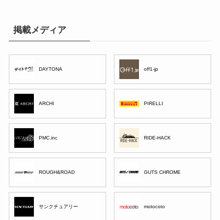
掲載メディア
DAYTONA
off1-jp
ARCHI
PIRELLI
PMC.inc
RIDE-HACK
ROUGH&ROAD
GUTS CHROME
サンクチュアリー
motocoto