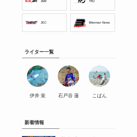
JMX
TRJ
JEC
Bikeman News
ライター一覧
伊井 覚
石戸谷 蓮
こばん
新着情報