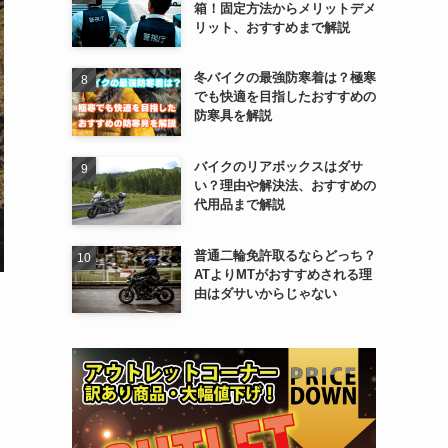
箱！固定方法からメリットデメ
リット、おすすめまで解説
冬バイクの最強防寒着は？極寒
でも快適を目指したおすすめの
防寒具を解説
バイクのリアボックスはダサ
い？理由や解決法、おすすめの
代用品まで解説
普通二輪免許取るならどっち？
ATよりMTがおすすめされる理
由はダサいからじゃない