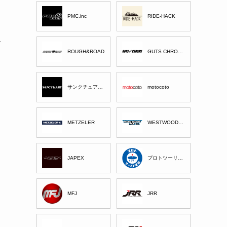
PMC.inc
RIDE-HACK
入
ROUGH&ROAD
GUTS CHROME
サンクチュアリー
motocoto
し
METZELER
WESTWOOD MX
JAPEX
プロトツーリング部
MFJ
JRR