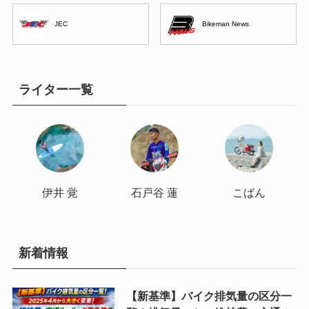
JEC
Bikeman News
ライター一覧
伊井 覚
石戸谷 蓮
こばん
新着情報
【新基準】バイク排気量の区分一