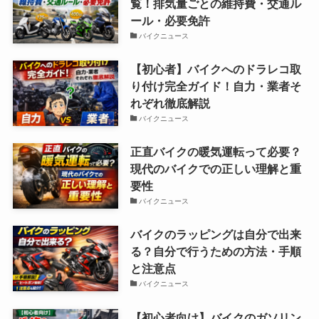
覧！排気量ごとの維持費・交通ル
ール・必要免許
バイクニュース
【初心者】バイクへのドラレコ取
り付け完全ガイド！自力・業者そ
れぞれ徹底解説
バイクニュース
正直バイクの暖気運転って必要？
現代のバイクでの正しい理解と重
要性
バイクニュース
バイクのラッピングは自分で出来
る？自分で行うための方法・手順
と注意点
バイクニュース
【初心者向け】バイクのガソリン