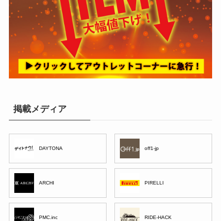
掲載メディア
DAYTONA
off1-jp
ARCHI
PIRELLI
PMC.inc
RIDE-HACK