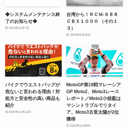
◆システムメンテナンス終
台湾から！ＲＣＭ-６８８
了のお知らせ◆
ＣＢＸ１０００ （その１
３）
2023年11月7日
2025年2月12日
バイクでウエストバッグが
MotoGP第19戦マレーシア
危ないと言われる理由！対
GP Moto2、Moto3レース
処方と安全性の高い商品も
レポート／Moto2小椋藍は
紹介
マシントラブルでリタイ
ア。Moto3古里太陽が2位
2025年11月12日
獲得
2024年11月9日