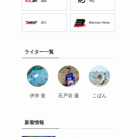
JMX
TRJ
JEC
Bikeman News
ライター一覧
伊井 覚
石戸谷 蓮
こばん
新着情報