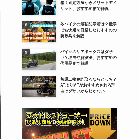
箱！固定方法からメリットデメ
リット、おすすめまで解説
冬バイクの最強防寒着は？極寒
でも快適を目指したおすすめの
防寒具を解説
バイクのリアボックスはダサ
い？理由や解決法、おすすめの
代用品まで解説
普通二輪免許取るならどっち？
ATよりMTがおすすめされる理
由はダサいからじゃない