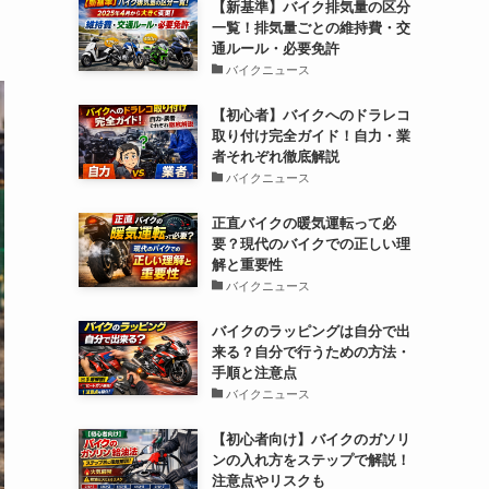
【新基準】バイク排気量の区分
一覧！排気量ごとの維持費・交
、
通ルール・必要免許
バイクニュース
【初心者】バイクへのドラレコ
取り付け完全ガイド！自力・業
者それぞれ徹底解説
バイクニュース
正直バイクの暖気運転って必
要？現代のバイクでの正しい理
解と重要性
バイクニュース
バイクのラッピングは自分で出
来る？自分で行うための方法・
手順と注意点
バイクニュース
【初心者向け】バイクのガソリ
ンの入れ方をステップで解説！
注意点やリスクも