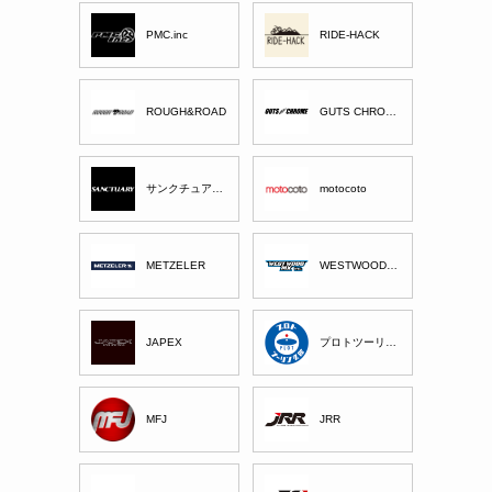
PMC.inc
RIDE-HACK
ROUGH&ROAD
GUTS CHROME
サンクチュアリー
motocoto
METZELER
WESTWOOD MX
JAPEX
プロトツーリング部
MFJ
JRR