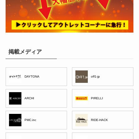
掲載メディア
DAYTONA
off1-jp
ARCHI
PIRELLI
PMC.inc
RIDE-HACK