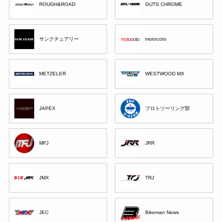
ROUGH&ROAD
GUTS CHROME
サンクチュアリー
motocoto
METZELER
WESTWOOD MX
JAPEX
プロトツーリング部
MFJ
JRR
JMX
TRJ
JEC
Bikeman News