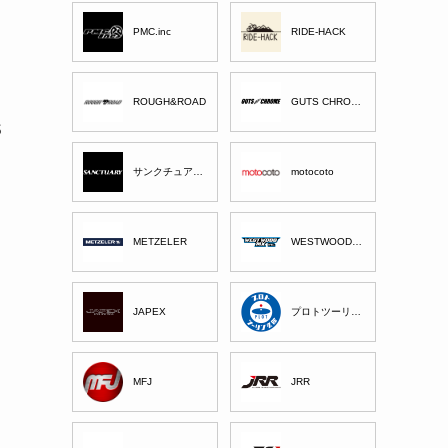
PMC.inc
RIDE-HACK
ROUGH&ROAD
GUTS CHROME
S
サンクチュアリー
motocoto
METZELER
WESTWOOD MX
JAPEX
プロトツーリング部
MFJ
JRR