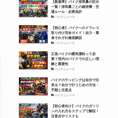
【新基準】バイク排気量の区分
一覧！排気量ごとの維持費・交
通ルール・必要免許
バイクニュース
【初心者】バイクへのドラレコ
取り付け完全ガイド！自力・業
者それぞれ徹底解説
バイクニュース
正直バイクの暖気運転って必
要？現代のバイクでの正しい理
解と重要性
バイクニュース
バイクのラッピングは自分で出
来る？自分で行うための方法・
手順と注意点
バイクニュース
【初心者向け】バイクのガソリ
ンの入れ方をステップで解説！
注意点やリスクも