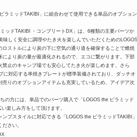
e ピラミッドTAKIBI」に組合わせて使用できる単品のオプション
ピラミッドTAKIBI ・コンプリートDX」は、6種類の主要パーツか
美味しく安全に調理やたき火を楽しんでいただくためのLOGO
のロストルにより炭の下に空気の通り道を確保することで燃焼
床により炭の量が最適化されるので、エコに繋がります。下部
火禁止のキャンプ場でも安心してたき火が楽しめます。さら
イプに対応する串焼きプレートが標準装備されており、ダッチオ
別売りのオプションアイテムも充実しているため、アイデア次
をお持ちの方には、単品でのパーツ購入で「LOGOS the ピラミッド
幅広い楽しみ方をして頂けます。
スタイルに対応できる「LOGOS the ピラミッドTAKIBI」
ください。
DX