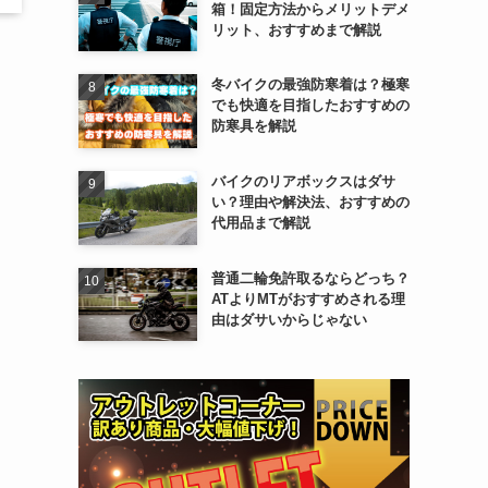
箱！固定方法からメリットデメ
リット、おすすめまで解説
冬バイクの最強防寒着は？極寒
でも快適を目指したおすすめの
防寒具を解説
バイクのリアボックスはダサ
い？理由や解決法、おすすめの
代用品まで解説
普通二輪免許取るならどっち？
ATよりMTがおすすめされる理
由はダサいからじゃない