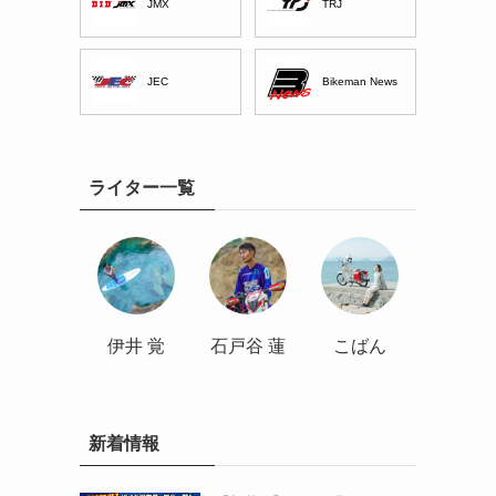
JMX
TRJ
JEC
Bikeman News
ライター一覧
伊井 覚
石戸谷 蓮
こばん
新着情報