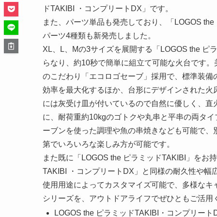
ドTAKIBI ・コンプリートDX」です。
また、パーツ単品も発売しており、「LOGOS th
パーツ4種類も新発売しました。
XL、L、Mの3サイズを展開する「LOGOS the 
らなり、約10秒で簡単に組立て可能な火台です。
のこだわり「エコロゴセーブ」採用で、標準装備
効率を最大化するほか、台形にデザインされた火
には灰受け皿が付いているので自然に優しく、直
に、耐荷重約10kgのゴトクや丸串と平串の両タ
ーブンを使った調理や魚の串焼きなども可能で、
第でいろいろな楽しみ方が可能です。
また既に「LOGOS the ピラミッドTAKIBI」
TAKIBI ・コンプリートDX」と同様の耐久性や
使用用途によってカスタマイズ可能で、多様なキャンプ
シリーズを、アウトドアライフでぜひともご活用
LOGOS the ピラミッドTAKIBI・コンプリート