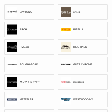
DAYTONA
off1-jp
ARCHI
PIRELLI
PMC.inc
RIDE-HACK
ROUGH&ROAD
GUTS CHROME
サンクチュアリー
motocoto
METZELER
WESTWOOD MX