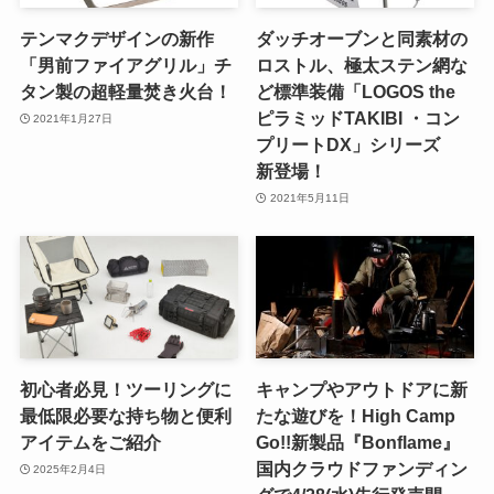
テンマクデザインの新作
ダッチオーブンと同素材の
「男前ファイアグリル」チ
ロストル、極太ステン網な
タン製の超軽量焚き火台！
ど標準装備「LOGOS the
ピラミッドTAKIBI ・コン
2021年1月27日
プリートDX」シリーズ
新登場！
2021年5月11日
初心者必見！ツーリングに
キャンプやアウトドアに新
最低限必要な持ち物と便利
たな遊びを！High Camp
アイテムをご紹介
Go!!新製品『Bonflame』
国内クラウドファンディン
2025年2月4日