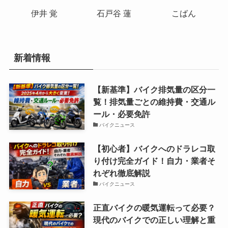
伊井 覚
石戸谷 蓮
こばん
新着情報
【新基準】バイク排気量の区分一
覧！排気量ごとの維持費・交通ル
ール・必要免許
バイクニュース
【初心者】バイクへのドラレコ取
り付け完全ガイド！自力・業者そ
れぞれ徹底解説
バイクニュース
正直バイクの暖気運転って必要？
現代のバイクでの正しい理解と重