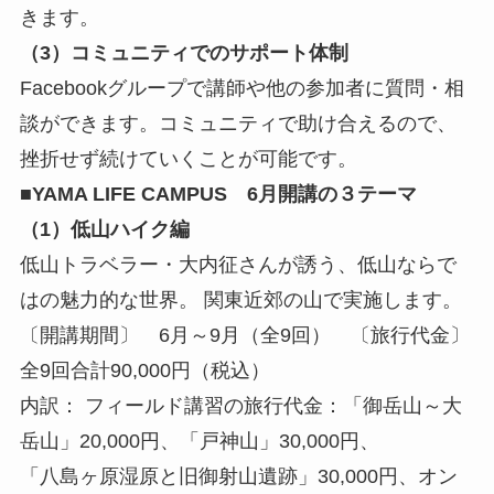
きます。
（3）コミュニティでのサポート体制
Facebookグループで講師や他の参加者に質問・相
談ができます。コミュニティで助け合えるので、
挫折せず続けていくことが可能です。
■YAMA LIFE CAMPUS 6月開講の３テーマ
（1）低山ハイク編
低山トラベラー・大内征さんが誘う、低山ならで
はの魅力的な世界。 関東近郊の山で実施します。
〔開講期間〕 6月～9月（全9回） 〔旅行代金〕
全9回合計90,000円（税込）
内訳： フィールド講習の旅行代金：「御岳山～大
岳山」20,000円、「戸神山」30,000円、
「八島ヶ原湿原と旧御射山遺跡」30,000円、オン